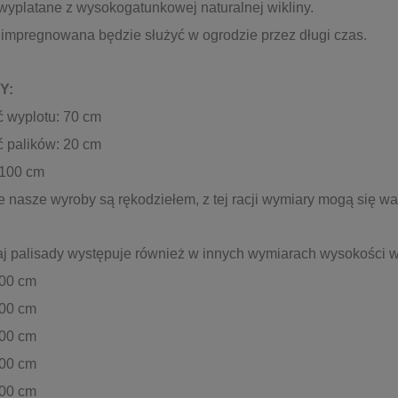
wyplatane z wysokogatunkowej naturalnej wikliny.
 impregnowana będzie służyć w ogrodzie przez długi czas.
Y:
 wyplotu: 70 cm
 palików: 20 cm
 100 cm
e nasze wyroby są rękodziełem, z tej racji wymiary mogą się w
aj palisady występuje również w innych wymiarach wysokości w
100 cm
100 cm
100 cm
100 cm
100 cm