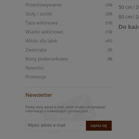
Przechowywanie
(24)
50 cm / 
Stoły i stoliki
(20)
60 cm / 
Tace wiklinowe
(15)
Do każ
Wianki wiklinowe
(16)
Wózki dla lalek
(41)
Zwierzęta
(0)
Bony podarunkowe
(8)
Nowości
Promocje
Newsletter
Podaj swój adres e-mail, jeżeli chcesz otrzymywać
informacje o nowościach i promocjach.
zapisz się