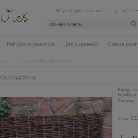
poczta@wiklinowa-wies.pl
+48 517 
Polityka prywatności
Jak kupować?
Częste pyta
»
 70 cm
PALISADA WIKLINOWA 70/100
 WIKLINOWA 70/100
Dostępność
Wysyłka w:
Dostawa:
Cena n
59,
Cena:
płatno
szt