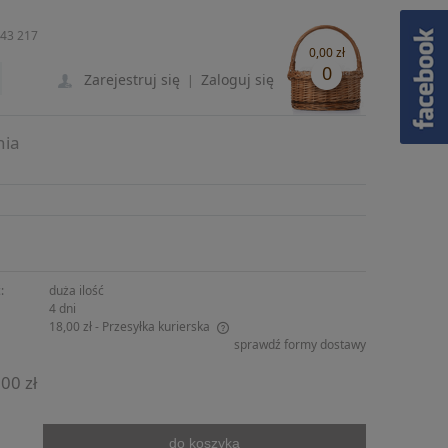
243 217
0,00 zł
0
Zarejestruj się
Zaloguj się
|
nia
:
duża ilość
4 dni
18,00 zł
- Przesyłka kurierska
sprawdź formy dostawy
ie zawiera ewentualnych kosztów
00 zł
ści
do koszyka
.