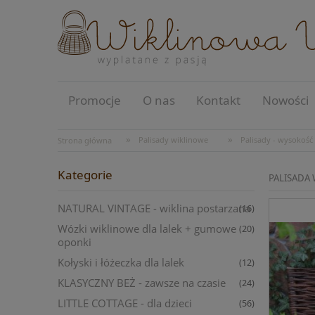
Promocje
O nas
Kontakt
Nowości
»
»
Palisady wiklinowe
Palisady - wysokość
Strona główna
Kategorie
PALISADA
NATURAL VINTAGE - wiklina postarzana
(16)
Wózki wiklinowe dla lalek + gumowe
(20)
oponki
Kołyski i łóżeczka dla lalek
(12)
KLASYCZNY BEŻ - zawsze na czasie
(24)
LITTLE COTTAGE - dla dzieci
(56)