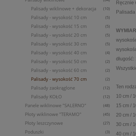
Ręcznie 
Palisady wiklinowe + dekoracja
(10)
Palisada
Palisady - wysokość 10 cm
(5)
Palisady - wysokość 15 cm
(5)
WYMIAR
Palisady - wysokość 20 cm
(5)
wysokość
Palisady - wysokość 30 cm
(5)
wysokość
Palisady - wysokość 40 cm
(4)
długość:
Palisady - wysokość 50 cm
(2)
Wszystki
Palisady - wysokość 60 cm
(2)
Palisady - wysokość 70 cm
(2)
Ten rodz
Palisady zaokrąglone
(12)
10 cm / 
Palisady KOŁO
(12)
Panele wiklinowe "SALERNO"
15 cm / 
(48)
Płoty wiklinowe "TERAMO"
(45)
20 cm / 
Płoty leszczynowe
(27)
30 cm / 
Poduszki
(3)
40 cm / 