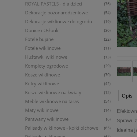
ROYAL PASTELS - dla dzieci
(76)
Dekoracje bożonarodzeniowe
(54)
Dekoracje wiklinowe do ogrodu
(19)
Donice i Osłonki
(30)
Fotele bujane
(22)
Fotele wiklinowe
(11)
Huśtawki wiklinowe
(13)
Komplety ogrodowe
(29)
Kosze wiklinowe
(70)
Kufry wiklinowe
(42)
Kosze wiklinowe na kwiaty
(12)
Opis
Meble wiklinowe na taras
(54)
Maty wiklinowe
(14)
Efektown
Parawany wiklinowe
(6)
Sprawi, ż
Palisady wiklinowe - kołki olchowe
(65)
Idealna 
Palisady wiklinowe
(64)