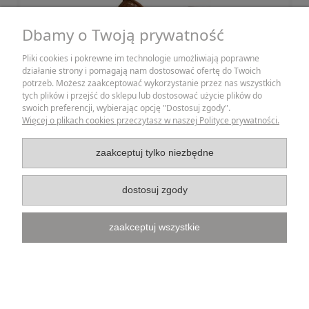
Dbamy o Twoją prywatność
Pliki cookies i pokrewne im technologie umożliwiają poprawne
działanie strony i pomagają nam dostosować ofertę do Twoich
potrzeb. Możesz zaakceptować wykorzystanie przez nas wszystkich
tych plików i przejść do sklepu lub dostosować użycie plików do
swoich preferencji, wybierając opcję "Dostosuj zgody".
Więcej o plikach cookies przeczytasz w naszej Polityce prywatności.
WÓZEK WIKLINOWY NISKI NATURALNY + KOKARDA
zaakceptuj tylko niezbędne
189,00 zł
dostosuj zgody
zaakceptuj wszystkie