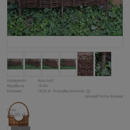
Dostępność:
duża ilość
Wysyłka w:
10 dni
Dostawa:
18,00 zł
- Przesyłka kurierska
sprawdź formy dostawy
Cena nie zawiera ewentualnych kosztów płatności
Cena:
35,00 zł