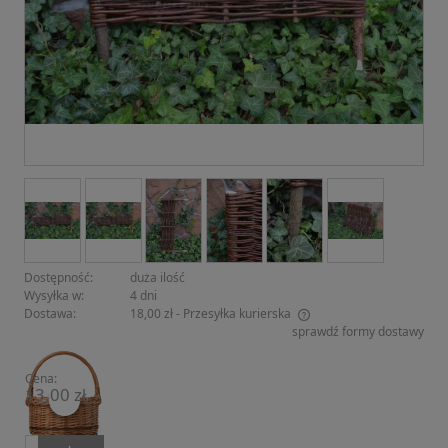
Dostępność:
duża ilość
Wysyłka w:
4 dni
Dostawa:
18,00 zł
- Przesyłka kurierska
sprawdź formy dostawy
Cena nie zawiera ewentualnych kosztów płatności
Cena:
13,00 zł