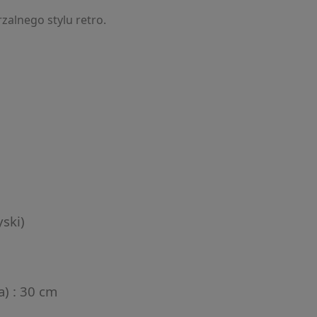
alnego stylu retro.
yski)
) : 30 cm