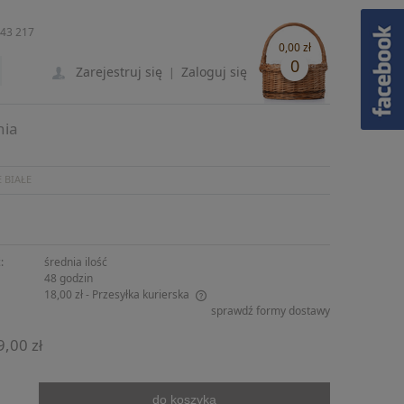
243 217
0,00 zł
0
Zarejestruj się
Zaloguj się
|
nia
 BIAŁE
:
średnia ilość
48 godzin
18,00 zł
- Przesyłka kurierska
sprawdź formy dostawy
ie zawiera ewentualnych kosztów
9,00 zł
ści
do koszyka
.