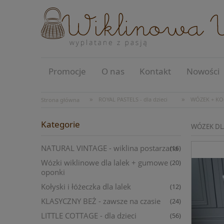
Promocje
O nas
Kontakt
Nowości
»
»
ROYAL PASTELS - dla dzieci
WÓZEK + KO
Strona główna
Kategorie
WÓZEK DLA
NATURAL VINTAGE - wiklina postarzana
(16)
Wózki wiklinowe dla lalek + gumowe
(20)
oponki
Kołyski i łóżeczka dla lalek
(12)
KLASYCZNY BEŻ - zawsze na czasie
(24)
LITTLE COTTAGE - dla dzieci
(56)