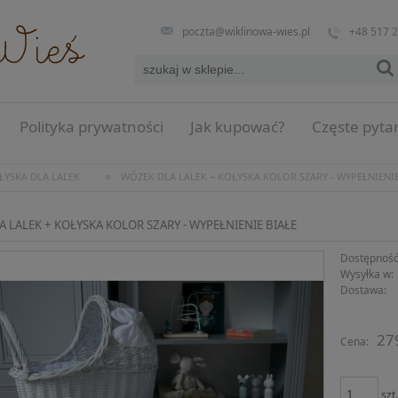
poczta@wiklinowa-wies.pl
+48 517 
Polityka prywatności
Jak kupować?
Częste pyta
»
ŁYSKA DLA LALEK
WÓZEK DLA LALEK + KOŁYSKA KOLOR SZARY - WYPEŁNIENIE
 LALEK + KOŁYSKA KOLOR SZARY - WYPEŁNIENIE BIAŁE
Dostępność
Wysyłka w:
Dostawa:
Cena n
27
Cena:
płatno
szt