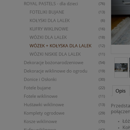
ROYAL PASTELS - dla dzieci
(76)
FOTELIKI BUJANE
(13)
KOŁYSKI DLA LALEK
(6)
KUFRY WIKLINOWE
(16)
WÓZKI DLA LALEK
(18)
WÓZEK + KOŁYSKA DLA LALEK
(12)
WÓZKI NISKIE DLA LALEK
(11)
Dekoracje bożonarodzeniowe
(54)
Dekoracje wiklinowe do ogrodu
(19)
Donice i Osłonki
(30)
Fotele bujane
(22)
Opis
Fotele wiklinowe
(11)
Huśtawki wiklinowe
(13)
Przedsta
połączen
Komplety ogrodowe
(29)
Łóż
Kosze wiklinowe
(70)
Koł
Kufry wiklinowe
(42)