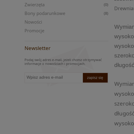
Zwierzęta
(0)
Drewnian
Bony podarunkowe
(8)
Nowości
Wymiar
Promocje
wysoko
wysokoś
Newsletter
szerok
Podaj swój adres e-mail, jeżeli chcesz otrzymywać
informacje o nowościach i promocjach.
długość
zapisz się
Wymiary
wysokoś
szeroko
długość
wysokoś