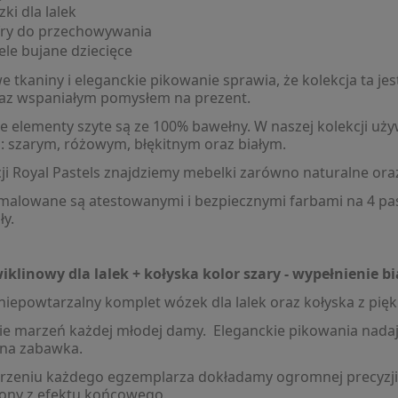
ki dla lalek
ry do przechowywania
ele bujane dziecięce
e tkaniny i eleganckie pikowanie sprawia, że kolekcja ta je
raz wspaniałym pomysłem na prezent.
e elementy szyte są ze 100% bawełny. W naszej kolekcji uż
: szarym, różowym, błękitnym oraz białym.
ji Royal Pastels znajdziemy mebelki zarówno naturalne or
alowane są atestowanymi i bezpiecznymi farbami na 4 past
ły.
klinowy dla lalek + kołyska kolor szary - wypełnienie bi
i niepowtarzalny komplet wózek dla lalek oraz kołyska z pi
ie marzeń każdej młodej damy. Eleganckie pikowania nadaj
zna zabawka.
rzeniu każdego egzemplarza dokładamy ogromnej precyzji i 
ony z efektu końcowego.