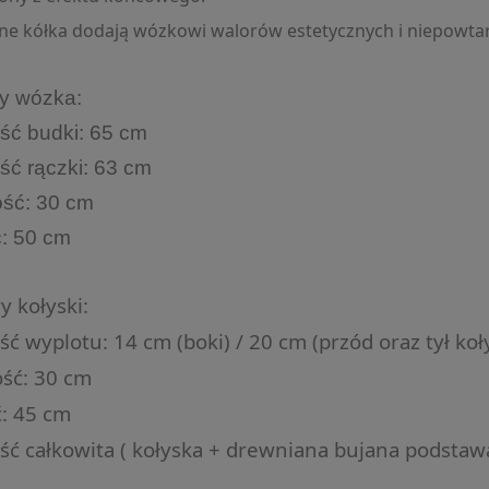
e kółka dodają wózkowi walorów estetycznych i niepowtarz
y wózka:
ść budki: 65 cm
ć rączki: 63 cm
ość: 30 cm
: 50 cm
 kołyski:
ć wyplotu: 14 cm (boki) / 20 cm (przód oraz tył koł
ść: 30 cm
: 45 cm
ć całkowita ( kołyska + drewniana bujana podstawa