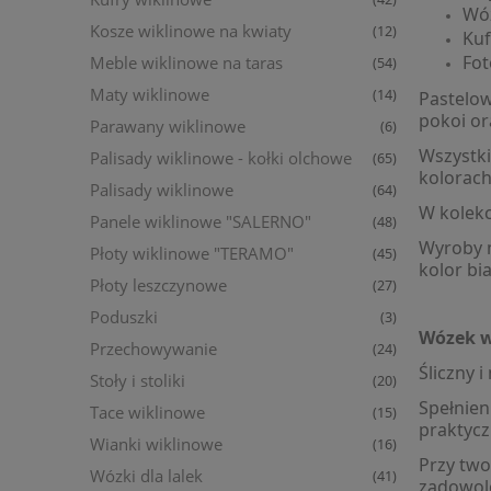
Wóz
Kosze wiklinowe na kwiaty
(12)
Kuf
Fot
Meble wiklinowe na taras
(54)
Maty wiklinowe
(14)
Pastelow
pokoi o
Parawany wiklinowe
(6)
Wszystki
Palisady wiklinowe - kołki olchowe
(65)
kolorach
Palisady wiklinowe
(64)
W kolekc
Panele wiklinowe "SALERNO"
(48)
Wyroby m
Płoty wiklinowe "TERAMO"
(45)
kolor bia
Płoty leszczynowe
(27)
Poduszki
(3)
Wózek wi
Przechowywanie
(24)
Śliczny 
Stoły i stoliki
(20)
Spełnien
Tace wiklinowe
(15)
praktyc
Wianki wiklinowe
(16)
Przy two
Wózki dla lalek
(41)
zadowol