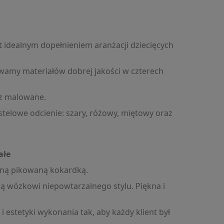
st idealnym dopełnieniem aranżacji dziecięcych
ywamy materiałów dobrej jakości w czterech
az malowane.
elowe odcienie: szary, różowy, miętowy oraz
ałe
ękną pikowaną kokardką.
ą wózkowi niepowtarzalnego stylu. Piękna i
estetyki wykonania tak, aby każdy klient był