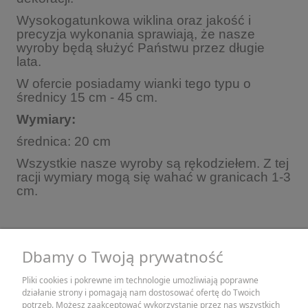
Wysokogatunkowa wiklina oraz jakość i
precyzja wykonania sprawiają, że nasze
wyroby będą służyć Państwu przez długie
lata.
W ofercie posiadamy wianki tego typu o
średnicy 15 cm - 45 cm.
Wymiary:
średnica: 20 cm
Wszystkie nasze wyroby są rękodziełem. Z tej
racji wymiary mogą się wahać w granicach 1-3
cm.
Dbamy o Twoją prywatność
Pliki cookies i pokrewne im technologie umożliwiają poprawne
działanie strony i pomagają nam dostosować ofertę do Twoich
ZAKUPY
potrzeb. Możesz zaakceptować wykorzystanie przez nas wszystkich