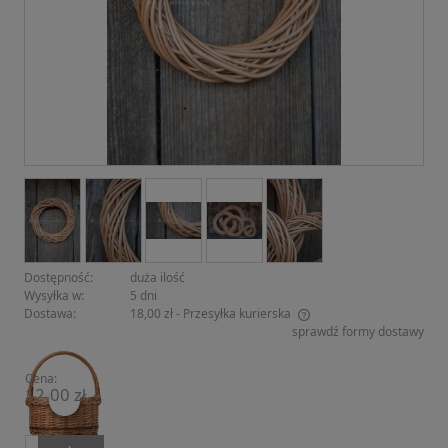
Dostępność:
duża ilość
Wysyłka w:
5 dni
Dostawa:
18,00 zł
- Przesyłka kurierska
sprawdź formy dostawy
Cena nie zawiera ewentualnych kosztów płatności
Cena:
12,00 zł