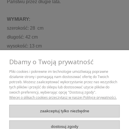
Państwu przez długie lata.
WYMIARY:
szerokość: 28 cm
długość: 42 cm
wysokość: 13 cm
Dbamy o Twoją prywatność
Wszystkie nasze wyroby są rękodziełem. Z tej racji
wymiary mogą się wahać w granicach 1-3 cm.
Pliki cookies i pokrewne im technologie umożliwiają poprawne
działanie strony i pomagają nam dostosować ofertę do Twoich
ZAKUPY
potrzeb. Możesz zaakceptować wykorzystanie przez nas wszystkich
tych plików i przejść do sklepu lub dostosować użycie plików do
swoich preferencji, wybierając opcję "Dostosuj zgody".
POMOC
Więcej o plikach cookies przeczytasz w naszej Polityce prywatności.
MOJE KONTO
zaakceptuj tylko niezbędne
INFORMACJE
dostosuj zgody