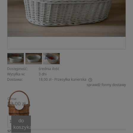
Dostępność:
średnia ilość
Wysyłka w:
3 dni
Dostawa:
18,00 zł
- Przesyłka kurierska
sprawdź formy dostawy
Cena nie zawiera ewentualnych kosztów płatności
Cena:
59,00 zł
do
koszyka
szt.