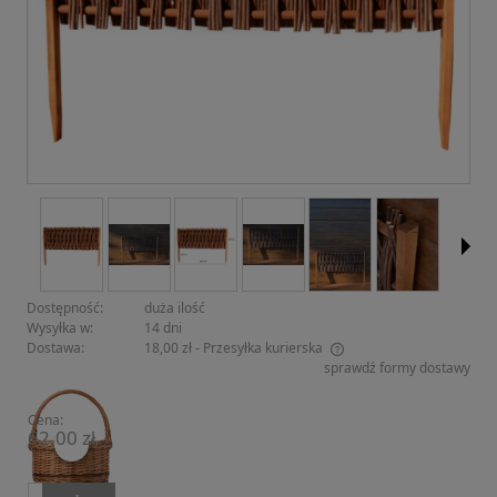
Dostępność:
duża ilość
Wysyłka w:
14 dni
Dostawa:
18,00 zł
- Przesyłka kurierska
sprawdź formy dostawy
Cena nie zawiera ewentualnych kosztów płatności
Cena:
62,00 zł