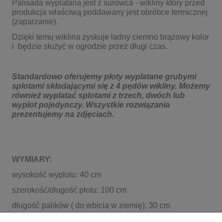
Palisada wyplatana jest z surowca - wikliny który przed
produkcja właściwą poddawany jest obróbce termicznej
(zaparzanie).
Dzięki temu wiklina zyskuje ładny ciemno brązowy kolor
i będzie służyć w ogrodzie przez długi czas.
Standardowo oferujemy płoty wyplatane grubymi
splotami składającymi się z 4 pędów wikliny. Możemy
również wyplatać splotami z trzech, dwóch lub
wyplot pojedynczy. Wszystkie rozwiązania
prezentujemy na zdjęciach.
WYMIARY:
wysokość wyplotu: 40 cm
szerokość/długość płotu: 100 cm
długość palików ( do wbicia w ziemię): 30 cm