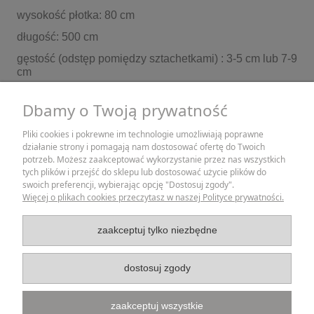
wysokość płotka: 80 cm
długość: 500 cm
gęstość (odstęp pomiędzy sztachetkami) : 3-5 cm lub 7-9
cm
Dbamy o Twoją prywatność
Wszystkie nasze wyroby są rękodziełem, z tej racji
wymiary mogą się wahać w granicach 1-2 cm.
Pliki cookies i pokrewne im technologie umożliwiają poprawne
działanie strony i pomagają nam dostosować ofertę do Twoich
ZAKUPY
potrzeb. Możesz zaakceptować wykorzystanie przez nas wszystkich
tych plików i przejść do sklepu lub dostosować użycie plików do
swoich preferencji, wybierając opcję "Dostosuj zgody".
POMOC
Więcej o plikach cookies przeczytasz w naszej Polityce prywatności.
MOJE KONTO
zaakceptuj tylko niezbędne
INFORMACJE
dostosuj zgody
zaakceptuj wszystkie
Strona korzysta z plików cookies w celu realizacji usług i zgodnie z Polityką