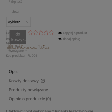
*
Gęstość
płotu:
Ocena:
zapytaj o produkt
do
Producent:
dodaj opinię
koszyka
szt.
*
- Pole
wymagane
Kod produktu:
PL-004
Opis
Koszty dostawy
Cena nie zawiera ewentualnych kosztów płatności
Produkty powiązane
Opinie o produkcie (0)
Efektowny płot wykonany z łupanki leszczynowej.