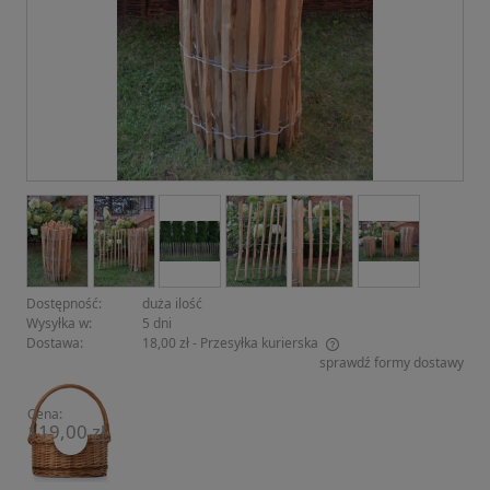
Dostępność:
duża ilość
Wysyłka w:
5 dni
Dostawa:
18,00 zł
- Przesyłka kurierska
sprawdź formy dostawy
Cena nie zawiera ewentualnych kosztów płatności
Cena:
119,00 zł