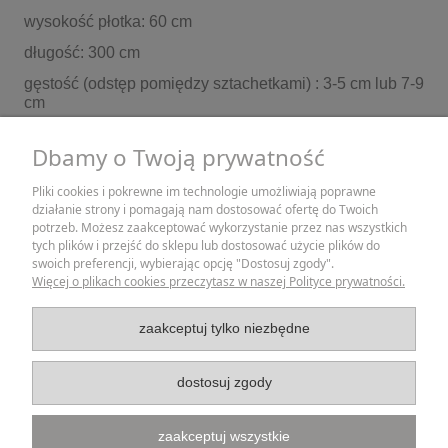
wysokość płotka: 60 cm
długość: 300 cm
gęstość (odstęp pomiędzy sztachetkami) : 3-5 cm lub 7-9
cm
Dbamy o Twoją prywatność
Wszystkie nasze wyroby są rękodziełem, z tej racji
wymiary mogą się wahać w granicach 1-2 cm.
Pliki cookies i pokrewne im technologie umożliwiają poprawne
działanie strony i pomagają nam dostosować ofertę do Twoich
ZAKUPY
potrzeb. Możesz zaakceptować wykorzystanie przez nas wszystkich
tych plików i przejść do sklepu lub dostosować użycie plików do
swoich preferencji, wybierając opcję "Dostosuj zgody".
POMOC
Więcej o plikach cookies przeczytasz w naszej Polityce prywatności.
MOJE KONTO
zaakceptuj tylko niezbędne
INFORMACJE
dostosuj zgody
zaakceptuj wszystkie
Strona korzysta z plików cookies w celu realizacji usług i zgodnie z Polityką