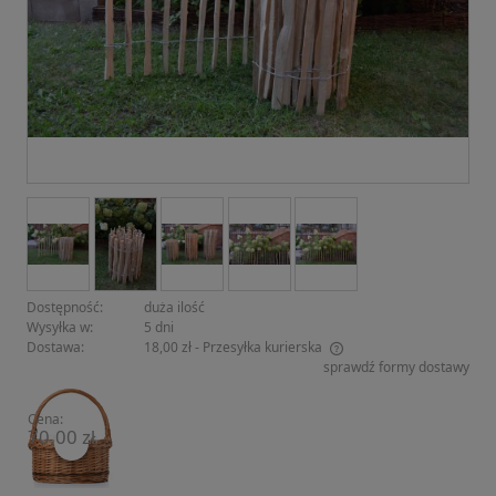
Dostępność:
duża ilość
Wysyłka w:
5 dni
Dostawa:
18,00 zł
- Przesyłka kurierska
sprawdź formy dostawy
Cena nie zawiera ewentualnych kosztów płatności
Cena:
70,00 zł