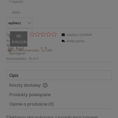
*
Gęstość
płotu:
Ocena:
zapytaj o produkt
do
Producent:
dodaj opinię
koszyka
szt.
*
- Pole
wymagane
Kod produktu:
PL-011
Opis
Koszty dostawy
Cena nie zawiera ewentualnych kosztów płatności
Produkty powiązane
Opinie o produkcie (0)
Efektowny płot wykonany z łupanki leszczynowej.