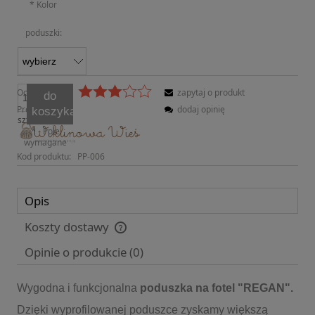
*
Kolor
poduszki:
Ocena:
zapytaj o produkt
do
Producent:
dodaj opinię
koszyka
szt.
*
- Pole
wymagane
Kod produktu:
PP-006
Opis
Koszty dostawy
Cena nie zawiera ewentualnych kosztów płatności
Opinie o produkcie (0)
Wygodna i funkcjonalna
poduszka na fotel "REGAN".
Dzięki wyprofilowanej poduszce zyskamy większą