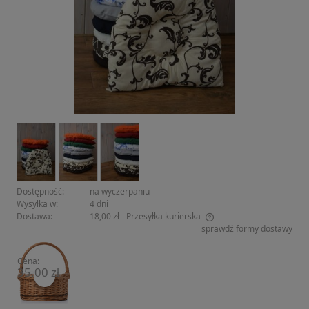
Dostępność:
na wyczerpaniu
Wysyłka w:
4 dni
Dostawa:
18,00 zł
- Przesyłka kurierska
sprawdź formy dostawy
Cena nie zawiera ewentualnych kosztów płatności
Cena:
35,00 zł