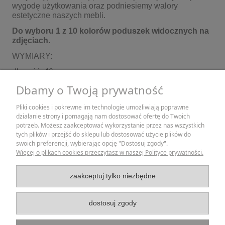
wygodę użytkowania oraz podniesiemy walory
estetyczne naszych mebli.
Do wyboru 1 z 10 kolorów poduszek widocznych na
zdjęciach.
WYMIARY:
długość: 46cm
Dbamy o Twoją prywatność
szerokość: 44 cm
grubość: 7 cm
Pliki cookies i pokrewne im technologie umożliwiają poprawne
działanie strony i pomagają nam dostosować ofertę do Twoich
ZAKUPY
potrzeb. Możesz zaakceptować wykorzystanie przez nas wszystkich
tych plików i przejść do sklepu lub dostosować użycie plików do
swoich preferencji, wybierając opcję "Dostosuj zgody".
POMOC
Więcej o plikach cookies przeczytasz w naszej Polityce prywatności.
MOJE KONTO
zaakceptuj tylko niezbędne
INFORMACJE
dostosuj zgody