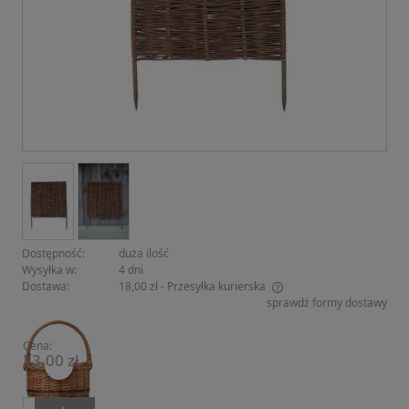
Dostępność:
duża ilość
Wysyłka w:
4 dni
Dostawa:
18,00 zł
- Przesyłka kurierska
sprawdź formy dostawy
Cena nie zawiera ewentualnych kosztów płatności
Cena:
33,00 zł