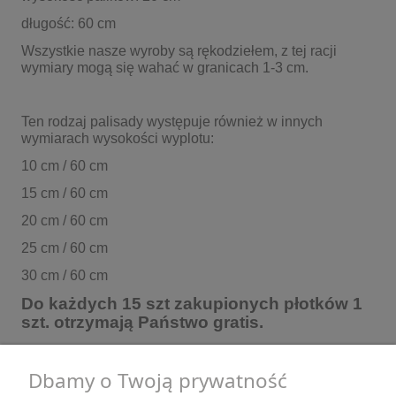
długość: 60 cm
Wszystkie nasze wyroby są rękodziełem, z tej racji
wymiary mogą się wahać w granicach 1-3 cm.
Ten rodzaj palisady występuje również w innych
wymiarach wysokości wyplotu:
10 cm / 60 cm
15 cm / 60 cm
20 cm / 60 cm
25 cm / 60 cm
30 cm / 60 cm
Do każdych 15 szt zakupionych płotków 1
szt. otrzymają Państwo gratis.
Dbamy o Twoją prywatność