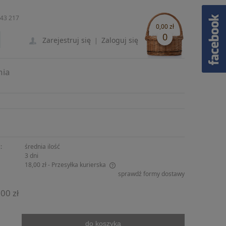
243 217
0,00 zł
0
Zarejestruj się
Zaloguj się
|
nia
:
średnia ilość
3 dni
18,00 zł
- Przesyłka kurierska
sprawdź formy dostawy
ie zawiera ewentualnych kosztów
00 zł
ści
do koszyka
.