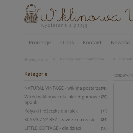
Promocje
O nas
Kontakt
Nowości
»
»
Dekoracje bożonarodzeniowe
Kosz wikl
Strona główna
Kategorie
Kosz wikli
NATURAL VINTAGE - wiklina postarzana
(16)
Wózki wiklinowe dla lalek + gumowe
(20)
oponki
Kołyski i łóżeczka dla lalek
(12)
KLASYCZNY BEŻ - zawsze na czasie
(24)
LITTLE COTTAGE - dla dzieci
(56)