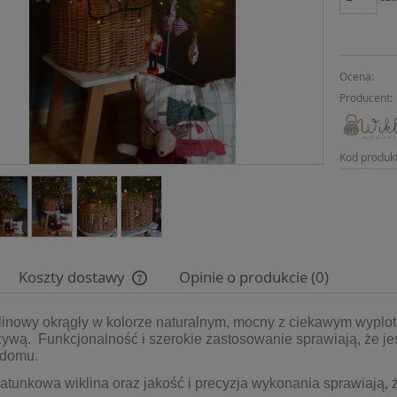
Ocena:
Producent:
Kod produk
Koszty dostawy
Opinie o produkcie (0)
linowy okrągły w kolorze naturalnym, mocny z ciekawym wyplot
Cena nie zawiera ewentualnych kosztów
żywą. Funkcjonalność i szerokie zastosowanie sprawiają, że
płatności
 domu.
tunkowa wiklina oraz jakość i precyzja wykonania sprawiają, 