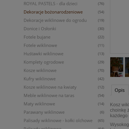
ROYAL PASTELS - dla dzieci
(76)
Dekoracje bożonarodzeniowe
(54)
Dekoracje wiklinowe do ogrodu
(19)
Donice i Osłonki
(30)
Fotele bujane
(22)
Fotele wiklinowe
(11)
Huśtawki wiklinowe
(13)
Komplety ogrodowe
(29)
Kosze wiklinowe
(70)
Kufry wiklinowe
(42)
Kosze wiklinowe na kwiaty
(12)
Opis
Meble wiklinowe na taras
(54)
Maty wiklinowe
(14)
Kosz wik
choinkę 
Parawany wiklinowe
(6)
każdego
Palisady wiklinowe - kołki olchowe
(65)
Wysokoga
Palisady wiklinowe
(64)