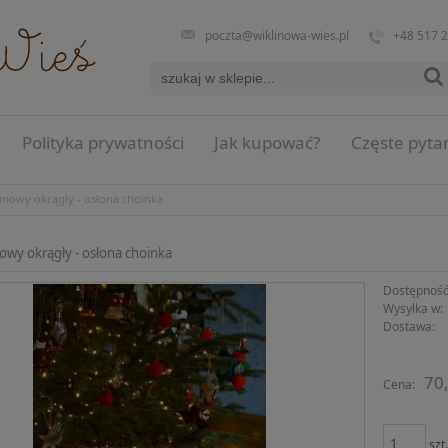
poczta@wiklinowa-wies.pl
+48 517 
Polityka prywatności
Jak kupować?
Częste pyta
inowy okrągły - osłona choinka
nowy okrągły - osłona choinka
Dostępność
Wysyłka w:
Dostawa:
Cena n
70,
Cena:
płatno
szt