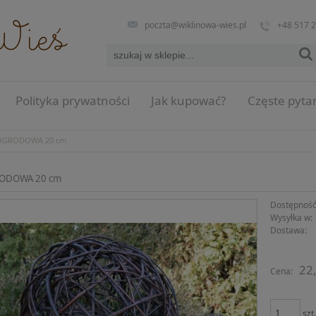
poczta@wiklinowa-wies.pl
+48 517 
Polityka prywatności
Jak kupować?
Częste pyta
OGRODOWA 20 cm
ODOWA 20 cm
Dostępność
Wysyłka w:
Dostawa:
Cena n
22,
Cena:
płatno
szt