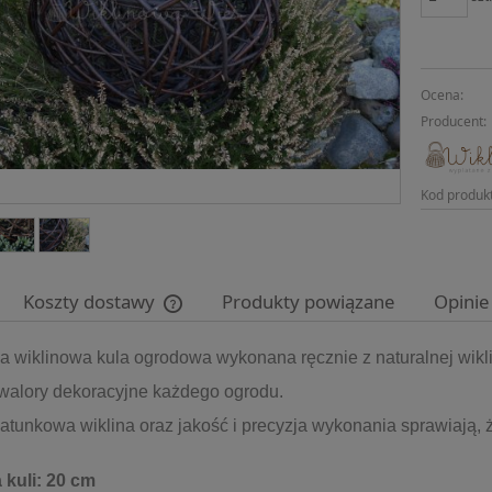
Ocena:
Producent:
Kod produk
Koszty dostawy
Produkty powiązane
Opinie
a wiklinowa kula ogrodowa wykonana ręcznie z naturalnej wikli
Cena nie zawiera ewentualnych kosztów
płatności
walory dekoracyjne każdego ogrodu.
tunkowa wiklina oraz jakość i precyzja wykonania sprawiają, 
 kuli: 20 cm