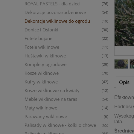
ROYAL PASTELS - dla dzieci
(76)
Dekoracje bożonarodzeniowe
(54)
Dekoracje wiklinowe do ogrodu
(19)
Donice i Osłonki
(30)
Fotele bujane
(22)
Fotele wiklinowe
(11)
Huśtawki wiklinowe
(13)
Komplety ogrodowe
(29)
Kosze wiklinowe
(70)
Kufry wiklinowe
Opis
(42)
Kosze wiklinowe na kwiaty
(12)
Efektown
Meble wiklinowe na taras
(54)
Podnosi 
Maty wiklinowe
(14)
Parawany wiklinowe
Wysokoga
(6)
lata.
Palisady wiklinowe - kołki olchowe
(65)
Średnica
Palisady wiklinowe
(64)