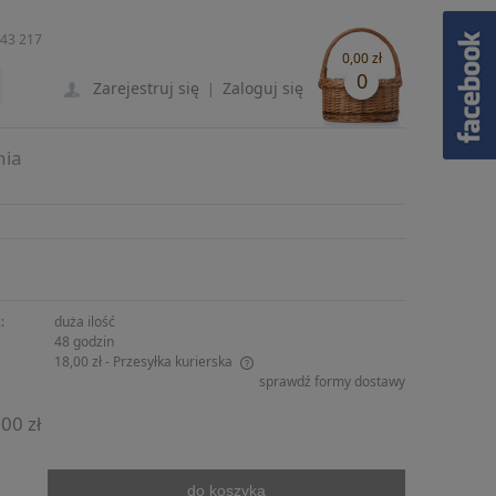
243 217
0,00 zł
0
Zarejestruj się
Zaloguj się
|
nia
:
duża ilość
48 godzin
18,00 zł
- Przesyłka kurierska
sprawdź formy dostawy
ie zawiera ewentualnych kosztów
00 zł
ści
do koszyka
.