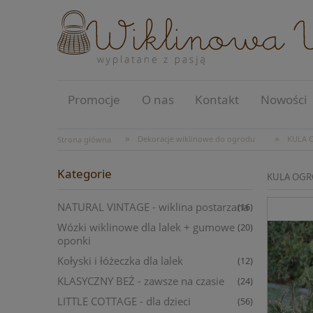
Promocje
O nas
Kontakt
Nowości
»
»
Dekoracje wiklinowe do ogrodu
KULA 
Strona główna
Kategorie
KULA OGR
NATURAL VINTAGE - wiklina postarzana
(16)
Wózki wiklinowe dla lalek + gumowe
(20)
oponki
Kołyski i łóżeczka dla lalek
(12)
KLASYCZNY BEŻ - zawsze na czasie
(24)
LITTLE COTTAGE - dla dzieci
(56)