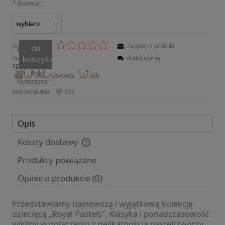
*
Rozmiar:
Ocena:
zapytaj o produkt
do
Producent:
dodaj opinię
koszyka
szt.
*
- Pole
wymagane
Kod produktu:
RP-019
Opis
Koszty dostawy
Cena nie zawiera ewentualnych kosztów płatności
Produkty powiązane
Opinie o produkcie (0)
Przedstawiamy najnowszą i wyjątkową kolekcję
dziecięcą „Royal Pastels”. Klasyka i ponadczasowość
wikliny w połączeniu z delikatnością pasteli tworzy