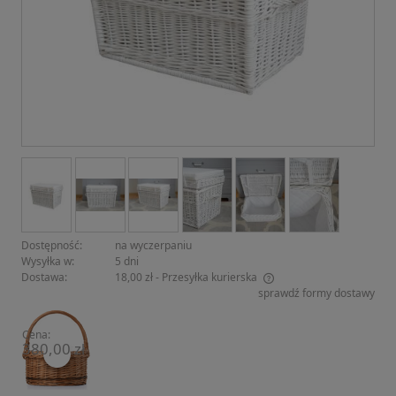
Dostępność:
na wyczerpaniu
Wysyłka w:
5 dni
Dostawa:
18,00 zł
- Przesyłka kurierska
sprawdź formy dostawy
Cena nie zawiera ewentualnych kosztów płatności
Cena:
380,00 zł