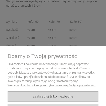
Wszystkie nasze wyroby są rękodziełem. z tej racji wymiary mogą się
wahać w granicach 1-3 cm.
Wymiary
Kufer 60'
Kufer 70'
Kufer 80'
wysokość
40 cm
45 cm
50 cm
szerokość
40 cm
45 cm
50 cm
długość
60 cm
70 cm
80 cm
Dbamy o Twoją prywatność
Pliki cookies i pokrewne im technologie umożliwiają poprawne
działanie strony i pomagają nam dostosować ofertę do Twoich
ZAKUPY
potrzeb. Możesz zaakceptować wykorzystanie przez nas wszystkich
tych plików i przejść do sklepu lub dostosować użycie plików do
swoich preferencji, wybierając opcję "Dostosuj zgody".
POMOC
Więcej o plikach cookies przeczytasz w naszej Polityce prywatności.
MOJE KONTO
zaakceptuj tylko niezbędne
INFORMACJE