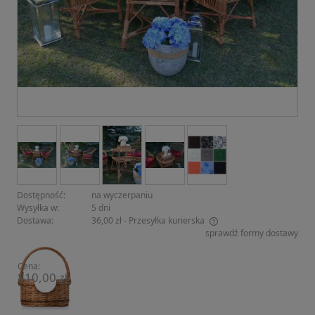
Dostępność:
na wyczerpaniu
Wysyłka w:
5 dni
Dostawa:
36,00 zł
- Przesyłka kurierska
sprawdź formy dostawy
Cena nie zawiera ewentualnych kosztów płatności
Cena:
810,00 zł