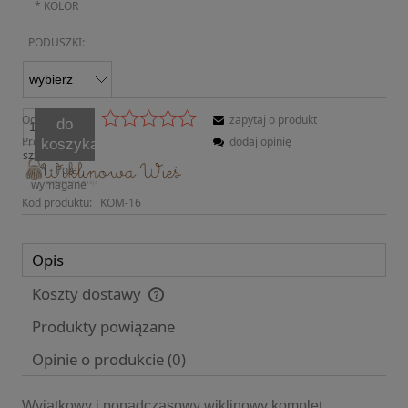
*
KOLOR
PODUSZKI:
Ocena:
zapytaj o produkt
do
Producent:
dodaj opinię
koszyka
szt.
*
- Pole
wymagane
Kod produktu:
KOM-16
Opis
Koszty dostawy
Cena nie zawiera ewentualnych kosztów płatności
Produkty powiązane
Opinie o produkcie (0)
Wyjątkowy i ponadczasowy wiklinowy komplet