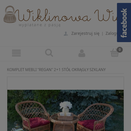
Zarejestruj się
Zaloguj się
|
KOMPLET MEBLI "REGAN" 2+1 STÓŁ OKRĄGŁY SZKLANY