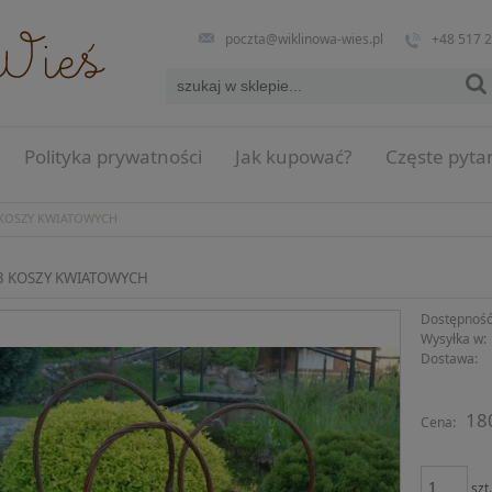
poczta@wiklinowa-wies.pl
+48 517 
Polityka prywatności
Jak kupować?
Częste pyta
 KOSZY KWIATOWYCH
3 KOSZY KWIATOWYCH
Dostępność
Wysyłka w:
Dostawa:
Cena n
18
Cena:
płatno
szt