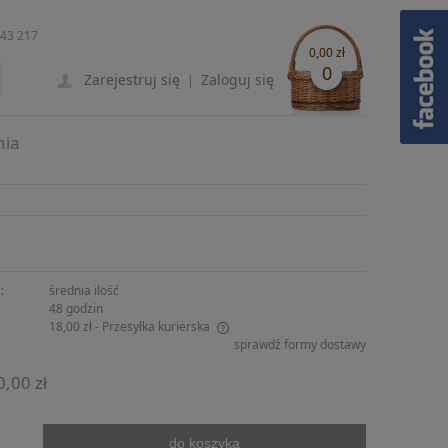
243 217
0,00 zł
0
Zarejestruj się
Zaloguj się
|
nia
:
średnia ilość
48 godzin
18,00 zł
- Przesyłka kurierska
sprawdź formy dostawy
ie zawiera ewentualnych kosztów
0,00 zł
ści
do koszyka
.