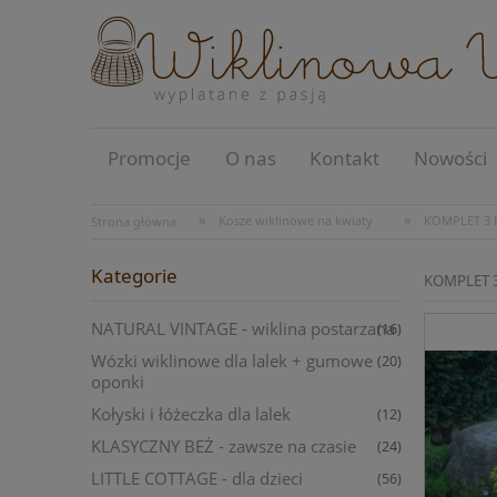
Promocje
O nas
Kontakt
Nowości
»
»
Kosze wiklinowe na kwiaty
KOMPLET 3
Strona główna
Kategorie
KOMPLET 
NATURAL VINTAGE - wiklina postarzana
(16)
Wózki wiklinowe dla lalek + gumowe
(20)
oponki
Kołyski i łóżeczka dla lalek
(12)
KLASYCZNY BEŻ - zawsze na czasie
(24)
LITTLE COTTAGE - dla dzieci
(56)