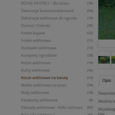
ROYAL PASTELS - dla dzieci
(76)
Dekoracje bożonarodzeniowe
(54)
Dekoracje wiklinowe do ogrodu
(19)
Donice i Osłonki
(30)
Fotele bujane
(22)
Fotele wiklinowe
(11)
Huśtawki wiklinowe
(13)
Komplety ogrodowe
(29)
Kosze wiklinowe
(70)
Kufry wiklinowe
(42)
Kosze wiklinowe na kwiaty
(12)
Opis
Meble wiklinowe na taras
(54)
Maty wiklinowe
(14)
Niepowta
Parawany wiklinowe
(6)
Idealna o
Palisady wiklinowe - kołki olchowe
(65)
Wysokoga
lata.
Palisady wiklinowe
(64)