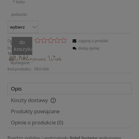
*
Kolor
poduszki:
Ocena:
zapytaj o produkt
do
Producent:
dodaj opinię
koszyka
szt.
*
- Pole
wymagane
Kod produktu:
FBO-006
Opis
Koszty dostawy
Cena nie zawiera ewentualnych kosztów płatności
Produkty powiązane
Opinie o produkcie (0)
Bardzo solidny i wytrzymały
fotel bujany
wykonany