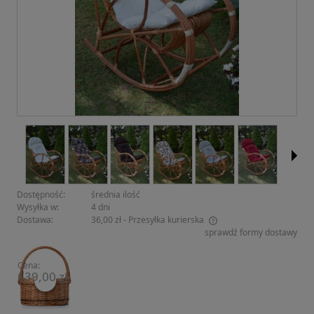
Dostępność:
średnia ilość
Wysyłka w:
4 dni
Dostawa:
36,00 zł
- Przesyłka kurierska
sprawdź formy dostawy
Cena nie zawiera ewentualnych kosztów płatności
Cena:
639,00 zł