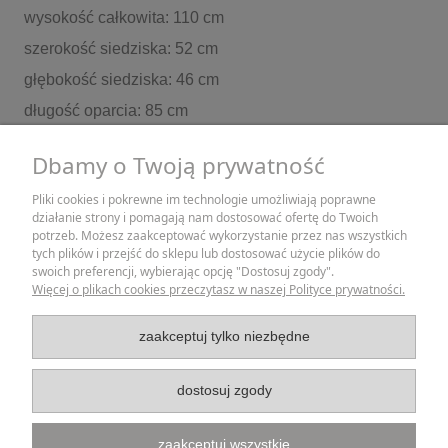
wysokość całkowita: 110 cm
szerokość siedziska: 52 cm
głębokość siedziska: 46 cm
długość oparcia: 85 cm
Wszystkie nasze wyroby są rękodziełem. Z tej racji
Dbamy o Twoją prywatność
wymiary mogą się wahać w granicach 1-3 cm.
Pliki cookies i pokrewne im technologie umożliwiają poprawne
działanie strony i pomagają nam dostosować ofertę do Twoich
ZAKUPY
potrzeb. Możesz zaakceptować wykorzystanie przez nas wszystkich
tych plików i przejść do sklepu lub dostosować użycie plików do
swoich preferencji, wybierając opcję "Dostosuj zgody".
POMOC
Więcej o plikach cookies przeczytasz w naszej Polityce prywatności.
MOJE KONTO
zaakceptuj tylko niezbędne
INFORMACJE
dostosuj zgody
zaakceptuj wszystkie
Strona korzysta z plików cookies w celu realizacji usług i zgodnie z Polityką