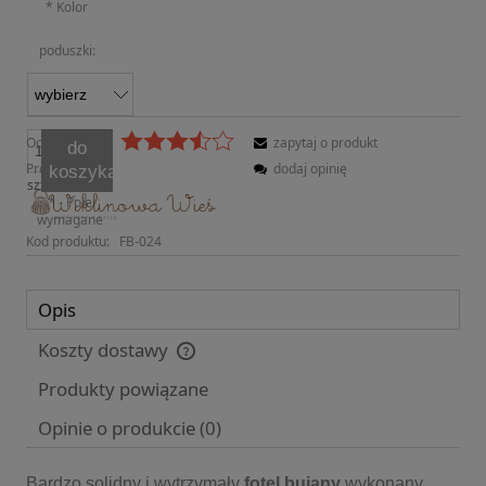
*
Kolor
poduszki:
Ocena:
zapytaj o produkt
do
Producent:
dodaj opinię
koszyka
szt.
*
- Pole
wymagane
Kod produktu:
FB-024
Opis
Koszty dostawy
Cena nie zawiera ewentualnych kosztów płatności
Produkty powiązane
Opinie o produkcie (0)
Bardzo solidny i wytrzymały
fotel bujany
wykonany