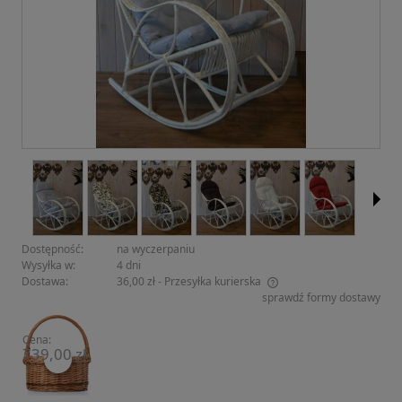
Dostępność:
na wyczerpaniu
Wysyłka w:
4 dni
Dostawa:
36,00 zł
- Przesyłka kurierska
sprawdź formy dostawy
Cena nie zawiera ewentualnych kosztów płatności
Cena:
739,00 zł