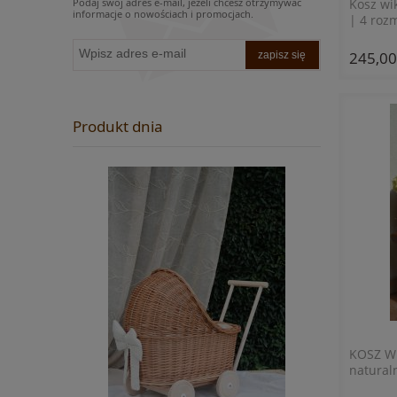
Podaj swój adres e-mail, jeżeli chcesz otrzymywać
Kosz wi
informacje o nowościach i promocjach.
| 4 roz
245,00
zapisz się
Produkt dnia
KOSZ W
naturaln