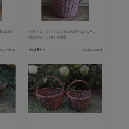
URALNY
KOSZ WIKLINOWY UNIWERSALNY -
różowy / 5 wielkości
55,00 zł
bacz więcej
zobacz więcej