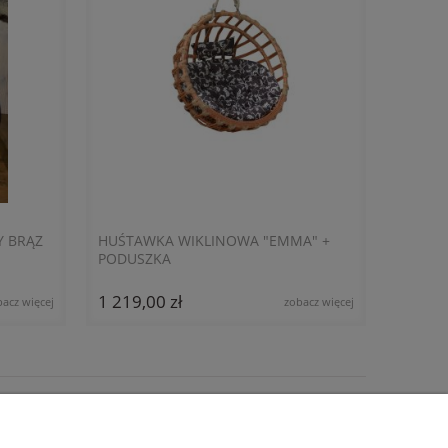
Y BRĄZ
HUŚTAWKA WIKLINOWA "EMMA" +
PODUSZKA
1 219,00 zł
bacz więcej
zobacz więcej
INFORMACJE
O nas