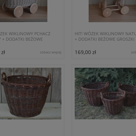
ÓZEK WIKLINOWY PCHACZ
HIT! WÓZEK WIKLINOWY NAT
 + DODATKI BEŻOWE
+ DODATKI BEŻOWE GROSZKI
I / GUMOWE OPONKI
 zł
169,00 zł
zobacz więcej
zo