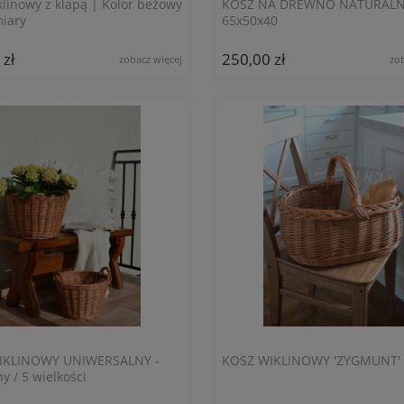
klinowy z klapą | Kolor beżowy
KOSZ NA DREWNO NATURALN
miary
65x50x40
 zł
250,00 zł
zobacz więcej
zo
IKLINOWY UNIWERSALNY -
KOSZ WIKLINOWY 'ZYGMUNT'
y / 5 wielkości