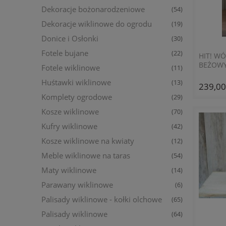
Dekoracje bożonarodzeniowe
(54)
Dekoracje wiklinowe do ogrodu
(19)
Donice i Osłonki
(30)
Fotele bujane
(22)
HIT! W
BEŻOWY
Fotele wiklinowe
(11)
GROSZK
Huśtawki wiklinowe
(13)
239,00
Komplety ogrodowe
(29)
Kosze wiklinowe
(70)
Kufry wiklinowe
(42)
Kosze wiklinowe na kwiaty
(12)
Meble wiklinowe na taras
(54)
Maty wiklinowe
(14)
Parawany wiklinowe
(6)
Palisady wiklinowe - kołki olchowe
(65)
Palisady wiklinowe
(64)