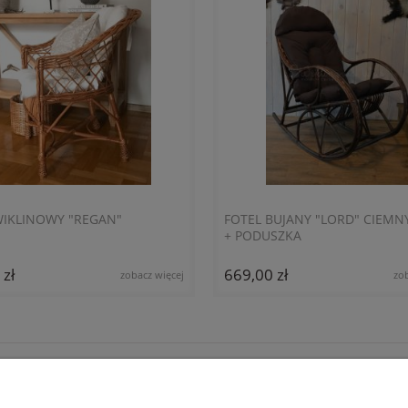
WIKLINOWY "REGAN"
FOTEL BUJANY "LORD" CIEMN
+ PODUSZKA
 zł
669,00 zł
zobacz więcej
zo
MOJE KONTO
Logowanie