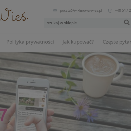
poczta@wiklinowa-wies.pl
+48 517 
Polityka prywatności
Jak kupować?
Częste pyta