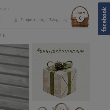
243 217
0,00 zł
0
Zarejestruj się
Zaloguj się
|
nia