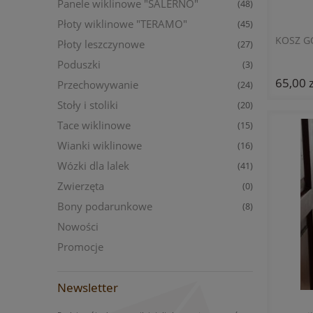
Panele wiklinowe "SALERNO"
(48)
Płoty wiklinowe "TERAMO"
(45)
KOSZ G
Płoty leszczynowe
(27)
Poduszki
(3)
65,00 z
Przechowywanie
(24)
Stoły i stoliki
(20)
Tace wiklinowe
(15)
Wianki wiklinowe
(16)
Wózki dla lalek
(41)
Zwierzęta
(0)
Bony podarunkowe
(8)
Nowości
Promocje
Newsletter